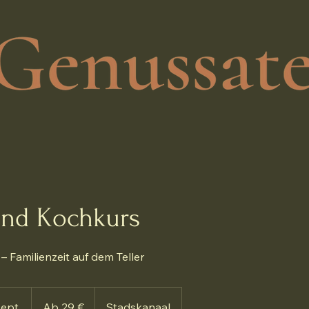
ind Kochkurs
 Familienzeit auf dem Teller
Ab
29
Sept.
B
Ab 29 €
Stadskanaal
Euro