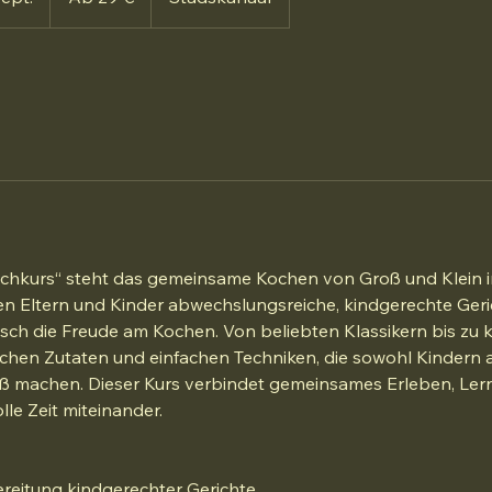
e
g
i
n
n
t
a
m
:
6
ochkurs“ steht das gemeinsame Kochen von Groß und Klein i
.
 Eltern und Kinder abwechslungsreiche, kindgerechte Geri
S
isch die Freude am Kochen. Von beliebten Klassikern bis zu 
e
rischen Zutaten und einfachen Techniken, die sowohl Kindern 
p
 machen. Dieser Kurs verbindet gemeinsames Erleben, Le
t
lle Zeit miteinander.
.
eitung kindgerechter Gerichte