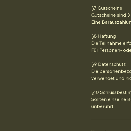
§7 Gutscheine
Gutscheine sind 3 
Eine Barauszahlun
§8 Haftung
Die Teilnahme erfo
Für Personen- ode
§9 Datenschutz
Die personenbezo
verwendet und nic
§10 Schlussbest
Sollten einzelne 
unberührt.