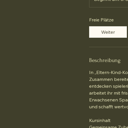
Freie Plätze
Weiter
Beschreibung
In „Eltern-Kind-K
Zusammen bereiten
entdecken spieler
arbeitet ihr mit f
Erwachsenen Spaß
und schafft wertvo
Kursinhalt
Gemeinsame Zuber