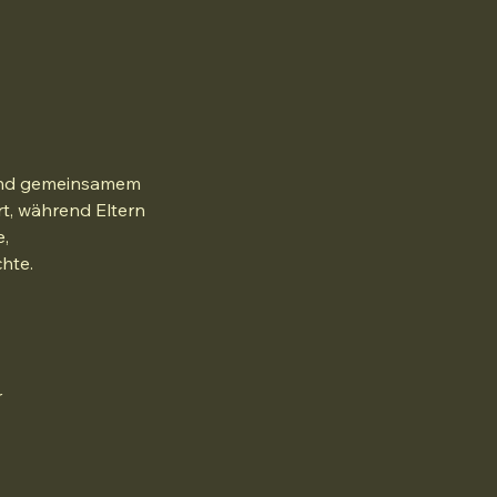
 und gemeinsamem
t, während Eltern
e,
hte.
r