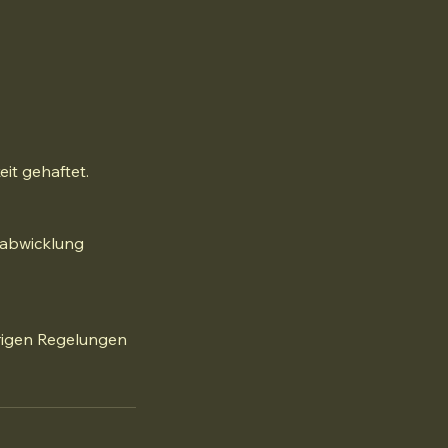
it gehaftet.
sabwicklung
brigen Regelungen