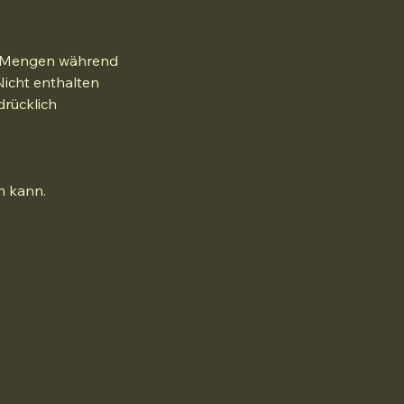
hen Mengen während
icht enthalten
drücklich
n kann.