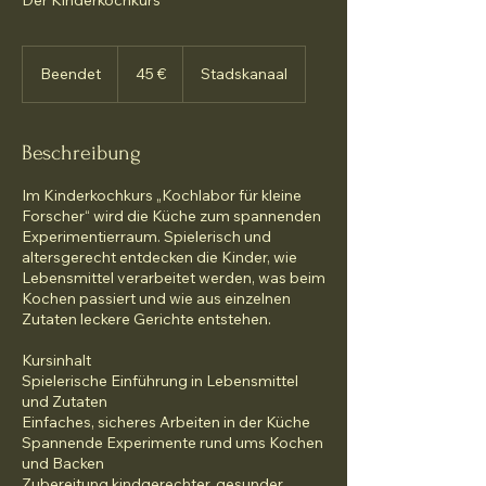
Der Kinderkochkurs
45
Euro
Beendet
B
45 €
Stadskanaal
e
e
n
Beschreibung
d
e
Im Kinderkochkurs „Kochlabor für kleine
t
Forscher“ wird die Küche zum spannenden
Experimentierraum. Spielerisch und
altersgerecht entdecken die Kinder, wie
Lebensmittel verarbeitet werden, was beim
Kochen passiert und wie aus einzelnen
Zutaten leckere Gerichte entstehen.
Kursinhalt
Spielerische Einführung in Lebensmittel
und Zutaten
Einfaches, sicheres Arbeiten in der Küche
Spannende Experimente rund ums Kochen
und Backen
Zubereitung kindgerechter, gesunder